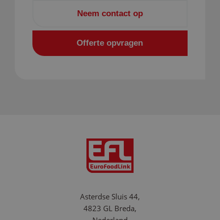
Neem contact op
Offerte opvragen
PHPSESSID
Sess
PHP.net
www.eurofoodlink.com
Google Privacy Policy
Asterdse Sluis 44,
4823 GL Breda,
Nederland