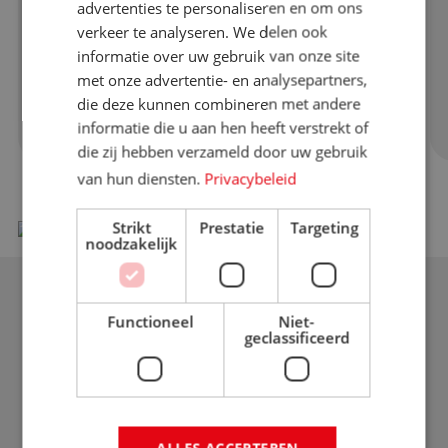
Sepia (Zeekat)
advertenties te personaliseren en om ons
verkeer te analyseren. We delen ook
Sepia (Sepia officinalis) staat beter bekend
informatie over uw gebruik van onze site
als Cuttlefi...
met onze advertentie- en analysepartners,
die deze kunnen combineren met andere
Lees meer over product
informatie die u aan hen heeft verstrekt of
die zij hebben verzameld door uw gebruik
van hun diensten.
Privacybeleid
Strikt
Prestatie
Targeting
noodzakelijk
Functioneel
Niet-
geclassificeerd
ALLES ACCEPTEREN