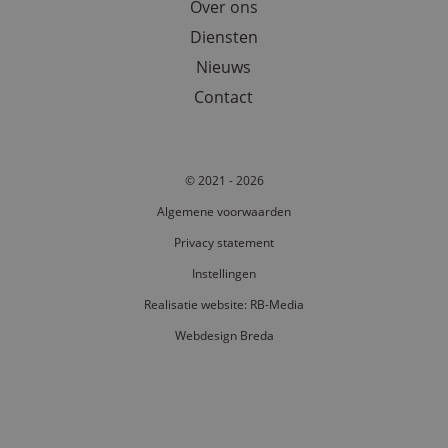
Over ons
Diensten
Nieuws
Contact
© 2021 - 2026
Algemene voorwaarden
li_gc
5 maand
LinkedIn Corporation
wek
.linkedin.com
Privacy statement
Instellingen
Realisatie website: RB-Media
Webdesign Breda
Aanbieder /
Naam
Vervaldatum
Omschrijving
Aanbieder /
Domein
Naam
Vervaldatum
Omschrij
Domein