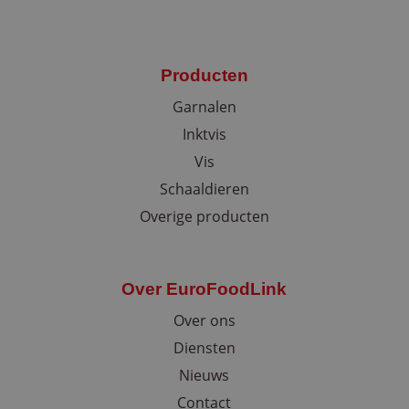
59 seco
.linkedin.com
Producten
Garnalen
Inktvis
VISITOR_PRIVACY_METADATA
5 maand
YouTube
wek
.youtube.com
Vis
Schaaldieren
Overige producten
Over EuroFoodLink
Over ons
Diensten
li_gc
5 maand
LinkedIn Corporation
wek
.linkedin.com
Nieuws
Contact