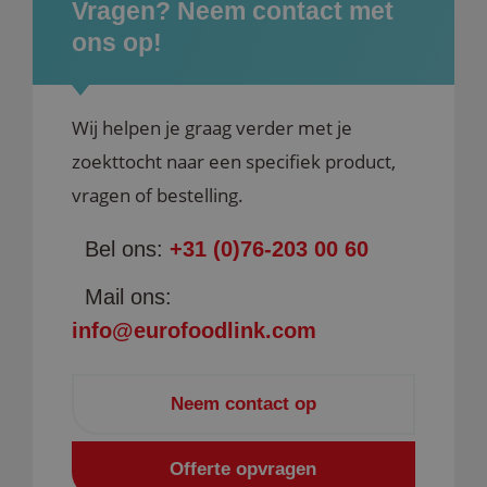
Vragen? Neem contact met
gebruikersaanmelding en accountbeheer. De
website kan niet goed worden gebruikt zonder de
ons op!
strikt noodzakelijke cookies.
Naam
Aanbieder / Domein
Vervald
googtrans
www.eurofoodlink.com
Sess
Wij helpen je graag verder met je
zoekttocht naar een specifiek product,
vragen of bestelling.
Bel ons:
+31 (0)76-203 00 60
Mail ons:
PHPSESSID
Sess
PHP.net
info@eurofoodlink.com
www.eurofoodlink.com
Neem contact op
Google Privacy Policy
Offerte opvragen