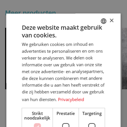
Meer producten
×
Deze website maakt gebruik
van cookies.
ENGLISH
We gebruiken cookies om inhoud en
DUTCH
advertenties te personaliseren en om ons
verkeer te analyseren. We delen ook
informatie over uw gebruik van onze site
met onze advertentie- en analysepartners,
die deze kunnen combineren met andere
informatie die u aan hen heeft verstrekt of
die zij hebben verzameld door uw gebruik
van hun diensten.
Privacybeleid
Kreeft
De kreeft (Panulirus argus) wordt
Strikt
Prestatie
Targeting
noodzakelijk
voornamelijk gevangen e...