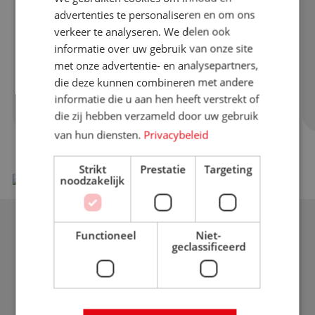
DUTCH
advertenties te personaliseren en om ons
Gepelde Garnalen
verkeer te analyseren. We delen ook
informatie over uw gebruik van onze site
Wij voeren een breed assortiment aan
met onze advertentie- en analysepartners,
gepelde garnalen, zo...
die deze kunnen combineren met andere
Lees meer over product
informatie die u aan hen heeft verstrekt of
die zij hebben verzameld door uw gebruik
van hun diensten.
Privacybeleid
Strikt
Prestatie
Targeting
noodzakelijk
Functioneel
Niet-
geclassificeerd