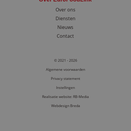
wek
.youtube.com
Over ons
Diensten
Nieuws
Contact
© 2021 - 2026
li_gc
5 maand
LinkedIn Corporation
Algemene voorwaarden
wek
.linkedin.com
Privacy statement
Instellingen
Realisatie website: RB-Media
Webdesign Breda
Aanbieder /
Naam
Vervaldatum
Omschrijving
Aanbieder /
Domein
Naam
Vervaldatum
Omschrij